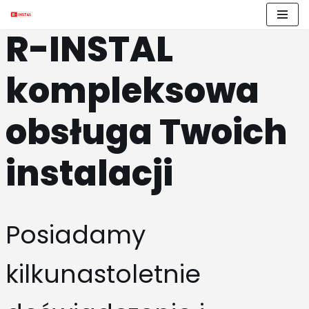
R-INSTAL
Przejdź
do
treści
kompleksowa
obsługa Twoich
instalacji
Posiadamy
kilkunastoletnie